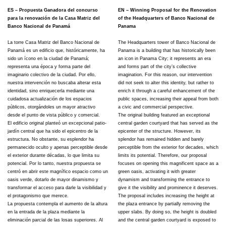
ES – Propuesta Ganadora del concurso
EN – Winning Proposal for the Renovation
para la renovación de la Casa Matriz del
of the Headquarters of Banco Nacional de
Banco Nacional de Panamá
Panama
La torre Casa Matriz del Banco Nacional de
The Headquarters tower of Banco Nacional de
Panamá es un edificio que, históricamente, ha
Panama is a building that has historically been
sido un ícono en la ciudad de Panamá;
an icon in Panama City; it represents an era
representa una época y forma parte del
and forms part of the city’s collective
imaginario colectivo de la ciudad. Por ello,
imagination. For this reason, our intervention
nuestra intervención no buscaba alterar esta
did not seek to alter this identity, but rather to
identidad, sino enriquecerla mediante una
enrich it through a careful enhancement of the
cuidadosa actualización de los espacios
public spaces, increasing their appeal from both
públicos, otorgándoles un mayor atractivo
a civic and commercial perspective.
desde el punto de vista público y comercial.
The original building featured an exceptional
El edificio original planteó un excepcional patio-
central garden courtyard that has served as the
jardín central que ha sido el epicentro de la
epicenter of the structure. However, its
estructura. No obstante, su esplendor ha
splendor has remained hidden and barely
permanecido oculto y apenas perceptible desde
perceptible from the exterior for decades, which
el exterior durante décadas, lo que limita su
limits its potential. Therefore, our proposal
potencial. Por lo tanto, nuestra propuesta se
focuses on opening this magnificent space as a
centró en abrir este magnífico espacio como un
green oasis, activating it with greater
oasis verde, dotarlo de mayor dinamismo y
dynamism and transforming the entrance to
transformar el acceso para darle la visibilidad y
give it the visibility and prominence it deserves.
el protagonismo que merece.
The proposal includes increasing the height at
La propuesta contempla el aumento de la altura
the plaza entrance by partially removing the
en la entrada de la plaza mediante la
upper slabs. By doing so, the height is doubled
eliminación parcial de las losas superiores. Al
and the central garden courtyard is exposed to