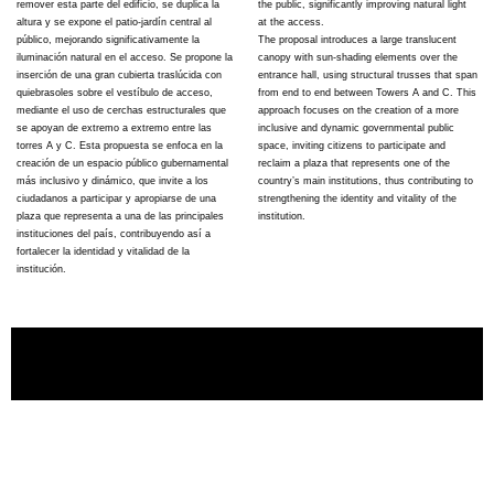
remover esta parte del edificio, se duplica la
the public, significantly improving natural light
altura y se expone el patio-jardín central al
at the access.
público, mejorando significativamente la
The proposal introduces a large translucent
iluminación natural en el acceso.
Se propone la
canopy with sun-shading elements over the
inserción de una gran cubierta traslúcida con
entrance hall, using structural trusses that span
quiebrasoles sobre el vestíbulo de acceso,
from end to end between Towers A and C. This
mediante el uso de cerchas estructurales que
approach focuses on the creation of a more
se apoyan de extremo a extremo entre las
inclusive and dynamic governmental public
torres A y C. Esta propuesta se enfoca en la
space, inviting citizens to participate and
creación de un espacio público gubernamental
reclaim a plaza that represents one of the
más inclusivo y dinámico, que invite a los
country’s main institutions, thus contributing to
ciudadanos a participar y apropiarse de una
strengthening the identity and vitality of the
plaza que representa a una de las principales
institution.
instituciones del país, contribuyendo así a
fortalecer la identidad y vitalidad de la
institución.